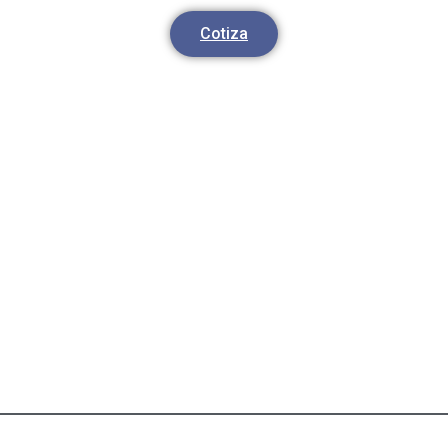
Cotiza
Protección y respaldo en
casos de pérdida en algún
evento inesperado.