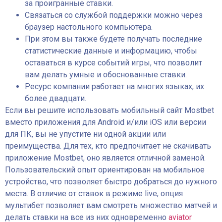
за проигранные ставки.
Связаться со службой поддержки можно через
браузер настольного компьютера.
При этом вы также будете получать последние
статистические данные и информацию, чтобы
оставаться в курсе событий игры, что позволит
вам делать умные и обоснованные ставки.
Ресурс компании работает на многих языках, их
более двадцати.
Если вы решите использовать мобильный сайт Mostbet
вместо приложения для Android и/или iOS или версии
для ПК, вы не упустите ни одной акции или
преимущества. Для тех, кто предпочитает не скачивать
приложение Mostbet, оно является отличной заменой.
Пользовательский опыт ориентирован на мобильное
устройство, что позволяет быстро добраться до нужного
места. В отличие от ставок в режиме live, опция
мультибет позволяет вам смотреть множество матчей и
делать ставки на все из них одновременно
aviator