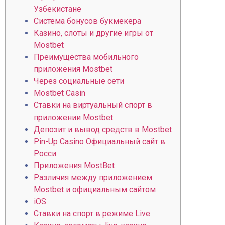
Узбекистане
Система бонусов букмекера
Казино, слоты и другие игры от
Mostbet
Преимущества мобильного
приложения Mostbet
Через социальные сети
Mostbet Casin
Ставки на виртуальный спорт в
приложении Mostbet
Депозит и вывод средств в Mostbet
Pin-Up Casino Официальный сайт в
Росси
Приложения MostBet
Различия между приложением
Mostbet и официальным сайтом
iOS
Ставки на спорт в режиме Live