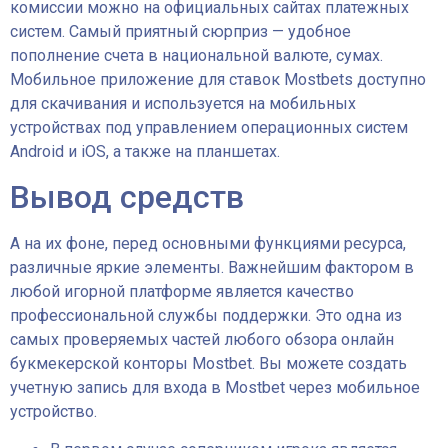
комиссии можно на официальных сайтах платежных
систем. Самый приятный сюрприз — удобное
пополнение счета в национальной валюте, сумах.
Мобильное приложение для ставок Mostbets доступно
для скачивания и используется на мобильных
устройствах под управлением операционных систем
Android и iOS, а также на планшетах.
Вывод средств
А на их фоне, перед основными функциями ресурса,
различные яркие элементы. Важнейшим фактором в
любой игорной платформе является качество
профессиональной службы поддержки. Это одна из
самых проверяемых частей любого обзора онлайн
букмекерской конторы Mostbet. Вы можете создать
учетную запись для входа в Mostbet через мобильное
устройство.