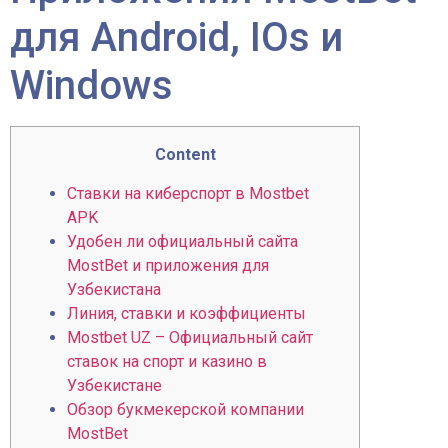
для Android, IOs и
Windows
Content
Ставки на киберспорт в Mostbet
APK
Удобен ли официальный сайта
MostBet и приложения для
Узбекистана
Линия, ставки и коэффициенты
Mostbet UZ – Официальный сайт
ставок на спорт и казино в
Узбекистане
Обзор букмекерской компании
MostBet