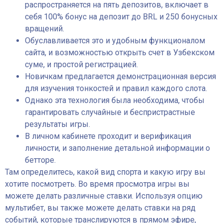
распространяется на пять депозитов, включает в
себя 100% бонус на депозит до BRL и 250 бонусных
вращений.
Обуславливается это и удобным функционалом
сайта, и возможностью открыть счет в Узбекском
суме, и простой регистрацией.
Новичкам предлагается демонстрационная версия
для изучения тонкостей и правил каждого слота.
Однако эта технология была необходима, чтобы
гарантировать случайные и беспристрастные
результаты игры.
В личном кабинете проходит и верификация
личности, и заполнение детальной информации о
бетторе.
Там определитесь, какой вид спорта и какую игру вы
хотите посмотреть. Во время просмотра игры вы
можете делать различные ставки. Используя опцию
мультибет, вы также можете делать ставки на ряд
событий, которые транслируются в прямом эфире,