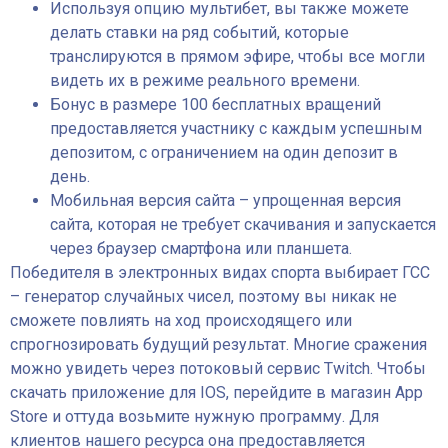
Используя опцию мультибет, вы также можете
делать ставки на ряд событий, которые
транслируются в прямом эфире, чтобы все могли
видеть их в режиме реального времени.
Бонус в размере 100 бесплатных вращений
предоставляется участнику с каждым успешным
депозитом, с ограничением на один депозит в
день.
Мобильная версия сайта – упрощенная версия
сайта, которая не требует скачивания и запускается
через браузер смартфона или планшета.
Победителя в электронных видах спорта выбирает ГСС
– генератор случайных чисел, поэтому вы никак не
сможете повлиять на ход происходящего или
спрогнозировать будущий результат. Многие сражения
можно увидеть через потоковый сервис Twitch. Чтобы
скачать приложение для IOS, перейдите в магазин App
Store и оттуда возьмите нужную программу. Для
клиентов нашего ресурса она предоставляется