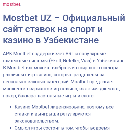
mostbet
.
Mostbet UZ – Официальный
сайт ставок на спорт и
казино в Узбекистане
APK Mostbet поддерживает BRL и популярные
платежные системы (Skrill, Neteller, Visa) в Узбекистане.
В Mostbet вы можете выбрать из широкого спектра
различных игр казино, которые разделены на
несколько важных категорий. Mostbet предлагает
множество вариантов игр казино, включая джекпот,
покер, баккара, настольные игры и слоты.
Казино Mostbet лицензировано, поэтому все
ставки и выигрыши регулируются
законодательством.
Смысл игры состоит в том, чтобы вовремя