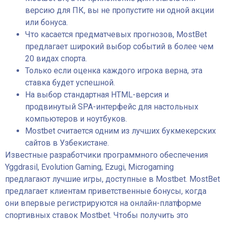
версию для ПК, вы не пропустите ни одной акции
или бонуса.
Что касается предматчевых прогнозов, MostBet
предлагает широкий выбор событий в более чем
20 видах спорта.
Только если оценка каждого игрока верна, эта
ставка будет успешной.
На выбор стандартная HTML-версия и
продвинутый SPA-интерфейс для настольных
компьютеров и ноутбуков.
Mostbet считается одним из лучших букмекерских
сайтов в Узбекистане.
Известные разработчики программного обеспечения
Yggdrasil, Evolution Gaming, Ezugi, Microgaming
предлагают лучшие игры, доступные в Mostbet. MostBet
предлагает клиентам приветственные бонусы, когда
они впервые регистрируются на онлайн-платформе
спортивных ставок Mostbet. Чтобы получить это