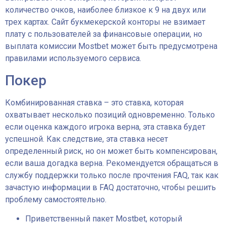
количество очков, наиболее близкое к 9 на двух или
трех картах. Сайт букмекерской конторы не взимает
плату с пользователей за финансовые операции, но
выплата комиссии Mostbet может быть предусмотрена
правилами используемого сервиса.
Покер
Комбинированная ставка – это ставка, которая
охватывает несколько позиций одновременно. Только
если оценка каждого игрока верна, эта ставка будет
успешной. Как следствие, эта ставка несет
определенный риск, но он может быть компенсирован,
если ваша догадка верна. Рекомендуется обращаться в
службу поддержки только после прочтения FAQ, так как
зачастую информации в FAQ достаточно, чтобы решить
проблему самостоятельно.
Приветственный пакет Mostbet, который