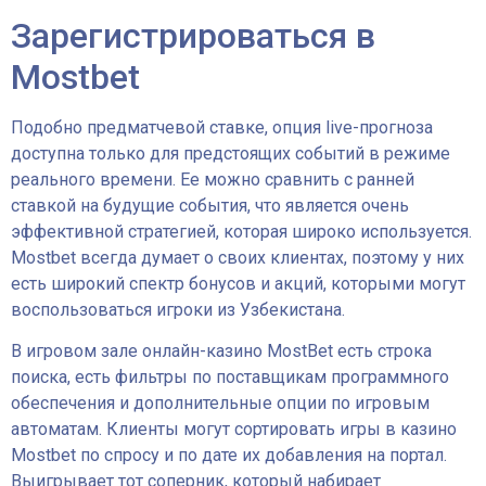
Зарегистрироваться в
Mostbet
Подобно предматчевой ставке, опция live-прогноза
доступна только для предстоящих событий в режиме
реального времени. Ее можно сравнить с ранней
ставкой на будущие события, что является очень
эффективной стратегией, которая широко используется.
Mostbet всегда думает о своих клиентах, поэтому у них
есть широкий спектр бонусов и акций, которыми могут
воспользоваться игроки из Узбекистана.
В игровом зале онлайн-казино MostBet есть строка
поиска, есть фильтры по поставщикам программного
обеспечения и дополнительные опции по игровым
автоматам. Клиенты могут сортировать игры в казино
Mostbet по спросу и по дате их добавления на портал.
Выигрывает тот соперник, который набирает