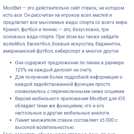
MostBet — это действительно сайт ставок, на котором
есть все. Он рассчитан на игроков всех мастей и
предлагает все мыслимые виды спорта со всего мира.
Крикет, футбол и теннис — это, безусловно, три
основных вида спорта. При этом вы также найдете
волейбол, баскетбол, боевые искусства, бадминтон,
американский футбол, киберспорт и многое другое.
Она содержит предложения по линии в размере
125% на каждый депозит на счету.
Для получения более подробной информации о
каждой задействованной функции просто
ознакомьтесь с перечисленными ниже опциями.
Версия мобильного приложения Mostbet для iOS
обладает теми же функциями, что и его
настольные и другие мобильные аналоги.
Лимит множителя ставки составляет х5 000 с
высокой волатильностью.