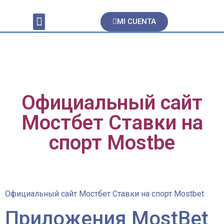
MI CUENTA
Servicios Contables
Официальный сайт
Мостбет Ставки на
спорт Mostbe
Официальный сайт Мостбет Ставки на спорт Mostbet
Приложения MostBet