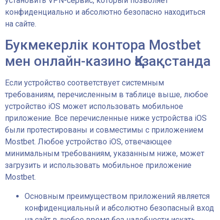
установить VPN-сервис, который позволяет
конфиденциально и абсолютно безопасно находиться
на сайте.
Букмекерлік контора Mostbet
мен онлайн-казино Қазақстанда
Если устройство соответствует системным
требованиям, перечисленным в таблице выше, любое
устройство iOS может использовать мобильное
приложение. Все перечисленные ниже устройства iOS
были протестированы и совместимы с приложением
Mostbet. Любое устройство iOS, отвечающее
минимальным требованиям, указанным ниже, может
загрузить и использовать мобильное приложение
Mostbet.
Основным преимуществом приложений является
конфиденциальный и абсолютно безопасный вход
на сайт в любое время без надобности искать